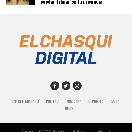
puedan filmar en la provincia
ENTRETENIMIENTO
POLITICA
VIDA SANA
DEPORTES
SALTA
JUJUY
Copyright © 2020 elchasquidigital.com.ar - contacto: