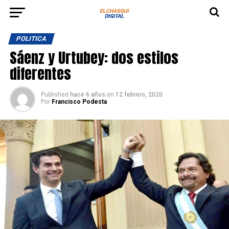
POLITICA
Sáenz y Urtubey: dos estilos
diferentes
Published
hace 6 años
en
12 febrero, 2020
Por
Francisco Podesta