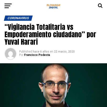
CORONAVIRUS
“Vigilancia Totalitaria vs
Empoderamiento ciudadano” por
Yuval Harari
Published
hace 6 años
en
22 marzo, 2020
Por
Francisco Podesta