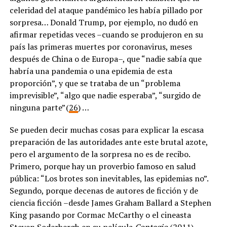
celeridad del ataque pandémico les había pillado por
sorpresa… Donald Trump, por ejemplo, no dudó en
afirmar repetidas veces –cuando se produjeron en su
país las primeras muertes por coronavirus, meses
después de China o de Europa–, que “nadie sabía que
habría una pandemia o una epidemia de esta
proporción”, y que se trataba de un “problema
imprevisible”, “algo que nadie esperaba”, “surgido de
ninguna parte” (
26
) …
Se pueden decir muchas cosas para explicar la escasa
preparación de las autoridades ante este brutal azote,
pero el argumento de la sorpresa no es de recibo.
Primero, porque hay un proverbio famoso en salud
pública: “Los brotes son inevitables, las epidemias no”.
Segundo, porque decenas de autores de ficción y de
ciencia ficción –desde James Graham Ballard a Stephen
King pasando por Cormac McCarthy o el cineasta
Steven Soderbergh en su película
Contagio
(2011)–