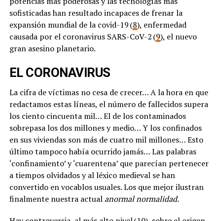
potencias más poderosas y las tecnologías más
sofisticadas han resultado incapaces de frenar la
expansión mundial de la covid-19 (
8
), enfermedad
causada por el coronavirus SARS-CoV-2 (
9
), el nuevo
gran asesino planetario.
EL CORONAVIRUS
La cifra de víctimas no cesa de crecer… A la hora en que
redactamos estas líneas, el número de fallecidos supera
los ciento cincuenta mil… El de los contaminados
sobrepasa los dos millones y medio… Y los confinados
en sus viviendas son más de cuatro mil millones… Esto
último tampoco había ocurrido jamás… Las palabras
‘confinamiento’ y ‘cuarentena’ que parecían pertenecer
a tiempos olvidados y al léxico medieval se han
convertido en vocablos usuales. Los que mejor ilustran
finalmente nuestra actual
anormal normalidad
.
Hay controversia, al más alto nivel (
10
), sobre el origen