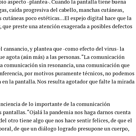
io aspecto -plantea-. Cuando la pantalla tiene buena
as, caída progresiva del cabello, manchas cutáneas,
s cutáneas poco estéticas…El espejo digital hace que la
r, que preste una atención exagerada a posibles defectos
l cansancio, y plantea que -como efecto del virus- la
que agota (aún más) a las personas. “La comunicación
na comunicación sin resonancia, una comunicación que
conferencia, por motivos puramente técnicos, no podemos
 en la pantalla. Nos resulta agotador que falte la mirada
onciencia de lo importante de la comunicación
las pantallas. “Ojalá la pandemia nos haga darnos cuenta
el otro tiene algo que nos hace sentir felices, de que el
poral, de que un diálogo logrado presupone un cuerpo,