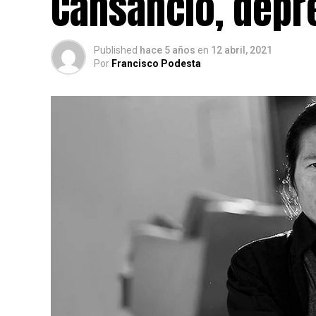
Cansancio, depr
Published
hace 5 años
en
12 abril, 2021
Por
Francisco Podesta