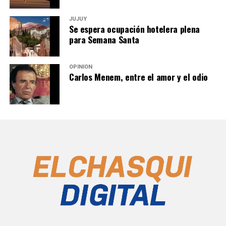
JUJUY
Se espera ocupación hotelera plena
para Semana Santa
OPINIÓN
Carlos Menem, entre el amor y el odio