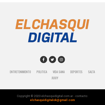
ENTRETENIMIENTO
POLITICA
VIDA SANA
DEPORTES
SALTA
JUJUY
Copyright © 2020 elchasquidigital.com.ar - contacto:
elchasquidigitalok@gmail.com