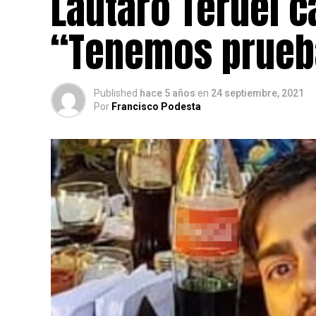
Lautaro Teruel 
“Tenemos prueba
Published
hace 5 años
en
24 septiembre, 2021
Por
Francisco Podesta