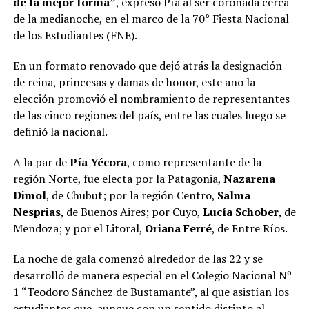
de la mejor forma”
, expresó Pía al ser coronada cerca
de la medianoche, en el marco de la 70° Fiesta Nacional
de los Estudiantes (FNE).
En un formato renovado que dejó atrás la designación
de reina, princesas y damas de honor, este año la
elección promovió el nombramiento de representantes
de las cinco regiones del país, entre las cuales luego se
definió la nacional.
A la par de
Pía Yécora
, como representante de la
región Norte, fue electa por la Patagonia,
Nazarena
Dimol
, de Chubut; por la región Centro,
Salma
Nesprias
, de Buenos Aires; por Cuyo,
Lucía Schober
, de
Mendoza; y por el Litoral,
Oriana Ferré
, de Entre Ríos.
La noche de gala comenzó alrededor de las 22 y se
desarrolló de manera especial en el Colegio Nacional Nº
1 “Teodoro Sánchez de Bustamante”, al que asistían los
estudiantes que, aunque con un sentido distinto al