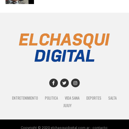
ENTRETENIMIENTO
POLITICA
VIDA SANA
DEPORTES
SALTA
JUJUY
Copyright © 2020 elchasquidigital.com.ar - contacto: