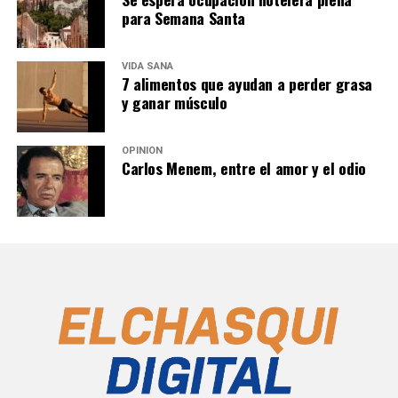
para Semana Santa
VIDA SANA
7 alimentos que ayudan a perder grasa
y ganar músculo
OPINIÓN
Carlos Menem, entre el amor y el odio