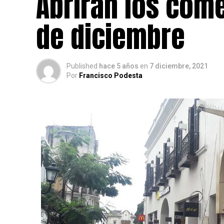
Abrirán los come
de diciembre
Published
hace 5 años
en
7 diciembre, 2021
Por
Francisco Podesta