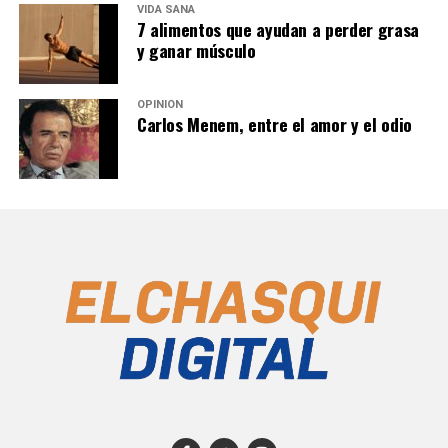
VIDA SANA
7 alimentos que ayudan a perder grasa
y ganar músculo
OPINIÓN
Carlos Menem, entre el amor y el odio