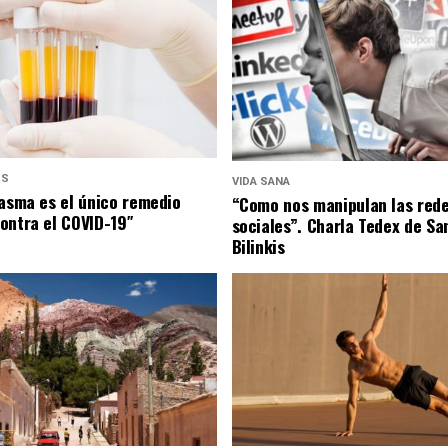
US
VIDA SANA
lasma es el único remedio
“Como nos manipulan las red
ontra el COVID-19″
sociales”. Charla Tedex de Sa
Bilinkis