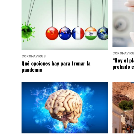
CORONAVIR
CORONAVIRUS
“Hoy el p
Qué opciones hay para frenar la
probado c
pandemia