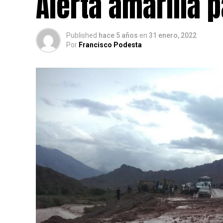
Alerta amarilla 
Published
hace 5 años
en
31 enero, 2022
Por
Francisco Podesta