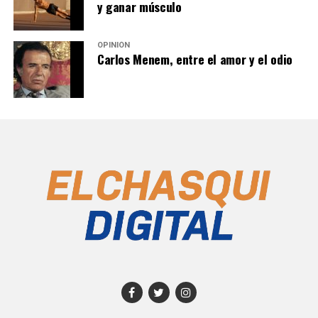
y ganar músculo
OPINIÓN
Carlos Menem, entre el amor y el odio