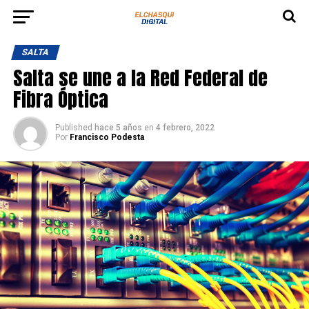
SALTA
Salta se une a la Red Federal de
Fibra Óptica
Published
hace 5 años
en
4 febrero, 2022
Por
Francisco Podesta