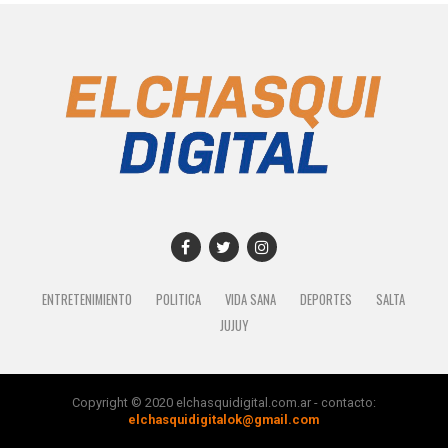
ENTRETENIMIENTO
POLITICA
VIDA SANA
DEPORTES
SALTA
JUJUY
Copyright © 2020 elchasquidigital.com.ar - contacto:
elchasquidigitalok@gmail.com