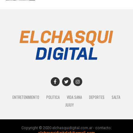
ENTRETENIMIENTO
POLITICA
VIDA SANA
DEPORTES
SALTA
JUJUY
Copyright © 2020 elchasquidigital.com.ar - contacto:
elchasquidigitalok@gmail.com