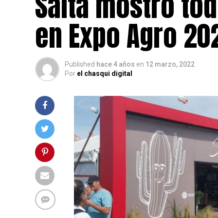
Salta mostró tod
en Expo Agro 20
Published
hace 4 años
en
12 marzo, 2022
Por
el chasqui digital