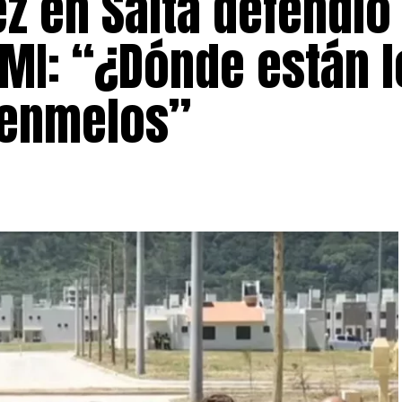
z en Salta defendió 
FMI: “¿Dónde están l
uenmelos”