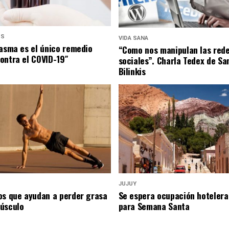
US
VIDA SANA
lasma es el único remedio
“Como nos manipulan las red
ontra el COVID-19″
sociales”. Charla Tedex de Sa
Bilinkis
JUJUY
os que ayudan a perder grasa
Se espera ocupación hotelera
úsculo
para Semana Santa