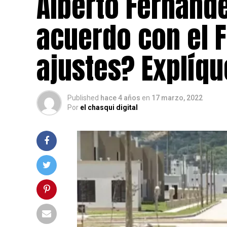
Alberto Fernánde
acuerdo con el 
ajustes? Explíq
Published
hace 4 años
en
17 marzo, 2022
Por
el chasqui digital