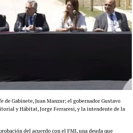
fe de Gabinete, Juan Manzur; el gobernador Gustavo
torial y Hábitat, Jorge Ferraresi, y la intendente de la
aprobación del acuerdo con el FMI, una deuda que