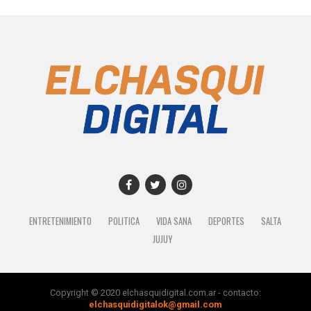
ENTRETENIMIENTO
POLITICA
VIDA SANA
DEPORTES
SALTA
JUJUY
Copyright © 2020 elchasquidigital.com.ar - contacto:
elchasquidigitalok@gmail.com