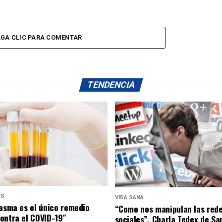
GA CLIC PARA COMENTAR
TENDENCIA
US
VIDA SANA
lasma es el único remedio
“Como nos manipulan las red
ontra el COVID-19″
sociales”. Charla Tedex de Sa