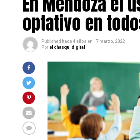
En Mendoza el us
optativo en todo
Published
hace 4 años
en
17 marzo, 2022
Por
el chasqui digital