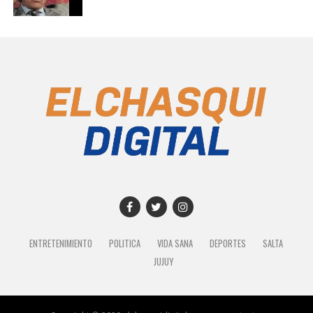
ENTRETENIMIENTO
POLITICA
VIDA SANA
DEPORTES
SALTA
JUJUY