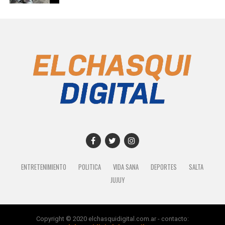
ENTRETENIMIENTO
POLITICA
VIDA SANA
DEPORTES
SALTA
JUJUY
Copyright © 2020 elchasquidigital.com.ar - contacto: