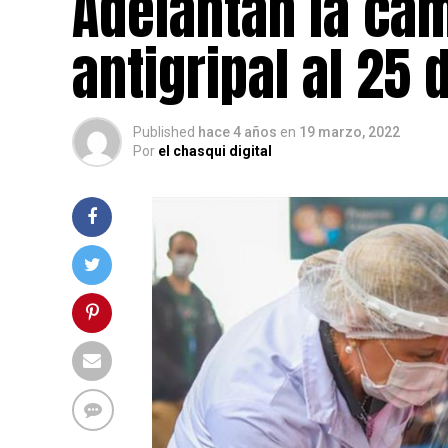
Adelantan la ca
antigripal al 25
Published
hace 4 años
en
19 marzo, 2022
Por
el chasqui digital