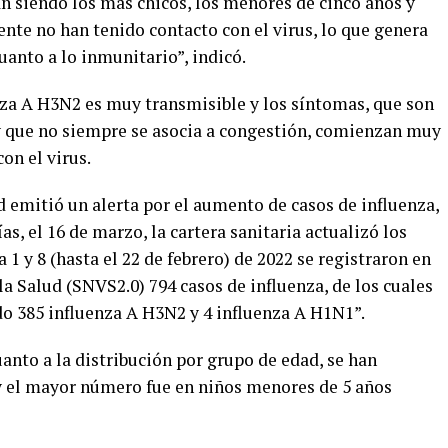
án siendo los más chicos, los menores de cinco años y
nte no han tenido contacto con el virus, lo que genera
anto a lo inmunitario”, indicó.
enza A H3N2 es muy transmisible y los síntomas, que son
, y que no siempre se asocia a congestión, comienzan muy
on el virus.
ud emitió un alerta por el aumento de casos de influenza,
s, el 16 de marzo, la cartera sanitaria actualizó los
1 y 8 (hasta el 22 de febrero) de 2022 se registraron en
la Salud (SNVS2.0) 794 casos de influenza, de los cuales
do 385 influenza A H3N2 y 4 influenza A H1N1”.
anto a la distribución por grupo de edad, se han
y el mayor número fue en niños menores de 5 años