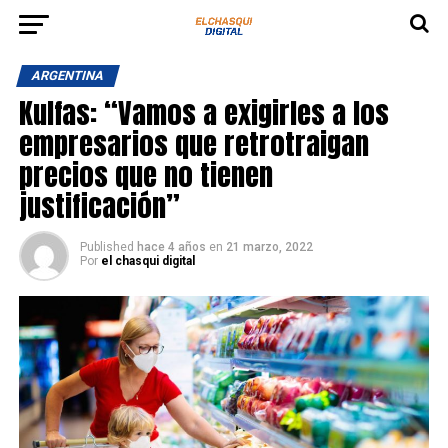
ARGENTINA
Kulfas: “Vamos a exigirles a los
empresarios que retrotraigan
precios que no tienen
justificación”
Published
hace 4 años
en
21 marzo, 2022
Por
el chasqui digital