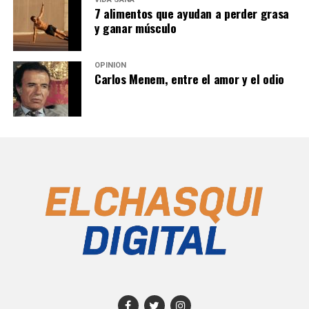
7 alimentos que ayudan a perder grasa
y ganar músculo
OPINIÓN
Carlos Menem, entre el amor y el odio