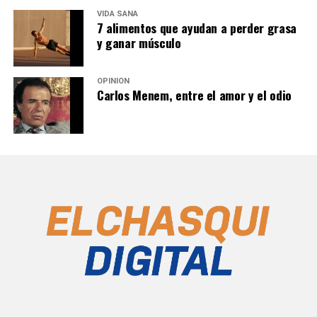
VIDA SANA
7 alimentos que ayudan a perder grasa
y ganar músculo
OPINIÓN
Carlos Menem, entre el amor y el odio