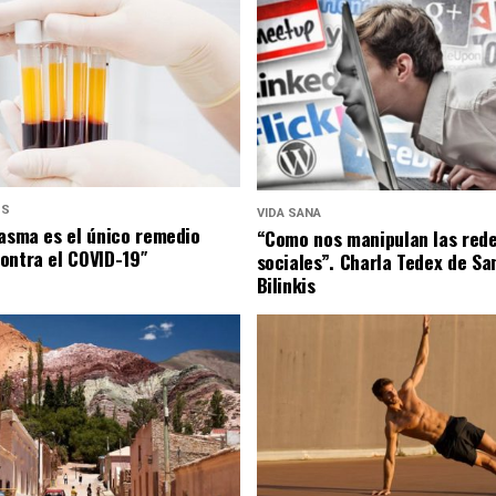
US
VIDA SANA
lasma es el único remedio
“Como nos manipulan las red
ontra el COVID-19″
sociales”. Charla Tedex de Sa
Bilinkis