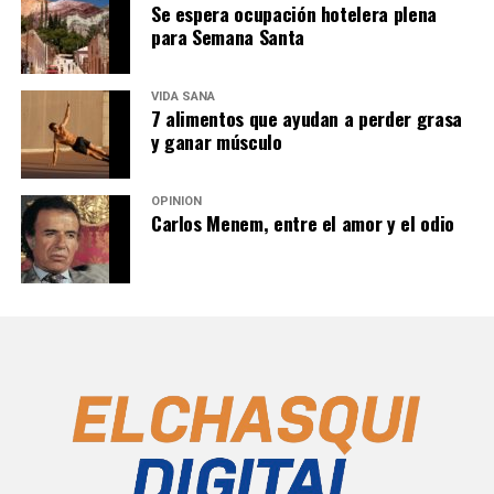
Se espera ocupación hotelera plena
para Semana Santa
VIDA SANA
7 alimentos que ayudan a perder grasa
y ganar músculo
OPINIÓN
Carlos Menem, entre el amor y el odio