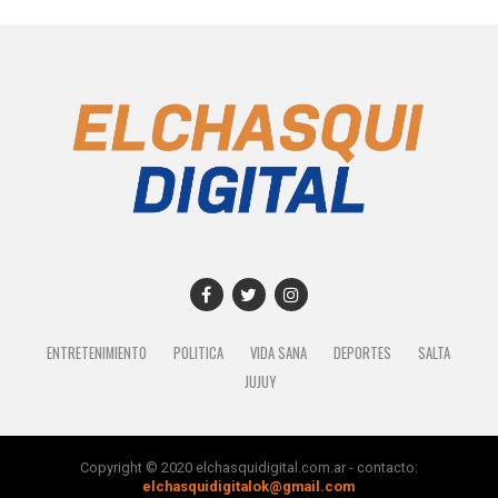
ENTRETENIMIENTO
POLITICA
VIDA SANA
DEPORTES
SALTA
JUJUY
Copyright © 2020 elchasquidigital.com.ar - contacto:
elchasquidigitalok@gmail.com