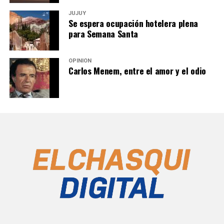
JUJUY
Se espera ocupación hotelera plena
para Semana Santa
OPINIÓN
Carlos Menem, entre el amor y el odio