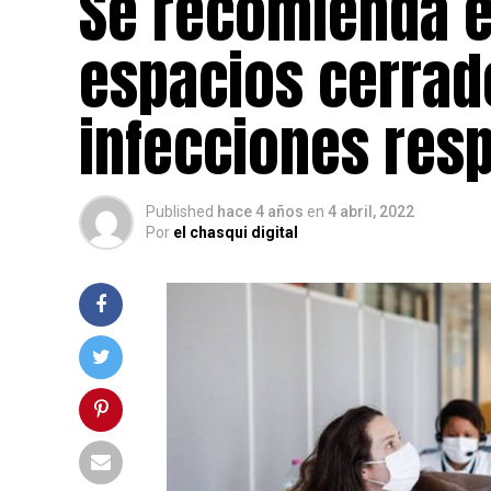
Se recomienda el
espacios cerrad
infecciones resp
Published
hace 4 años
en
4 abril, 2022
Por
el chasqui digital