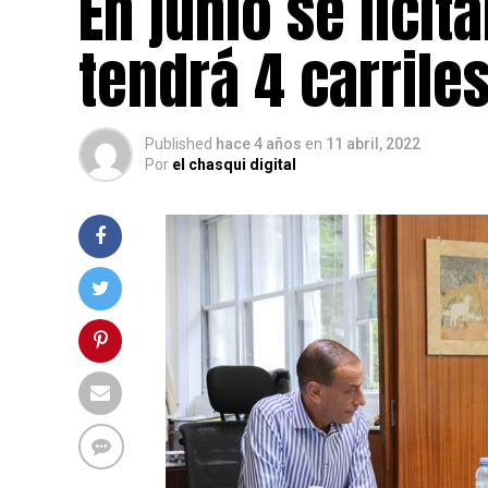
En junio se licit
tendrá 4 carrile
Published
hace 4 años
en
11 abril, 2022
Por
el chasqui digital