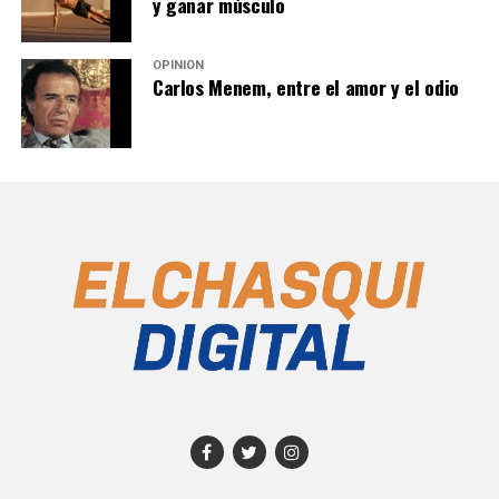
y ganar músculo
OPINIÓN
Carlos Menem, entre el amor y el odio