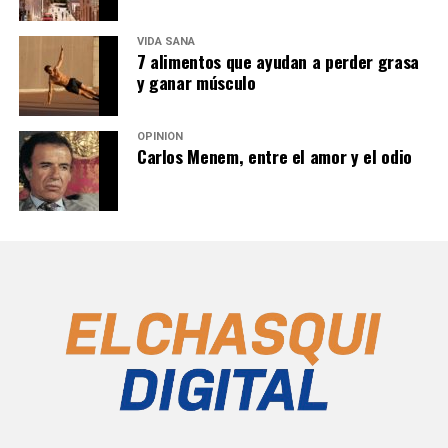
VIDA SANA
7 alimentos que ayudan a perder grasa
y ganar músculo
OPINIÓN
Carlos Menem, entre el amor y el odio