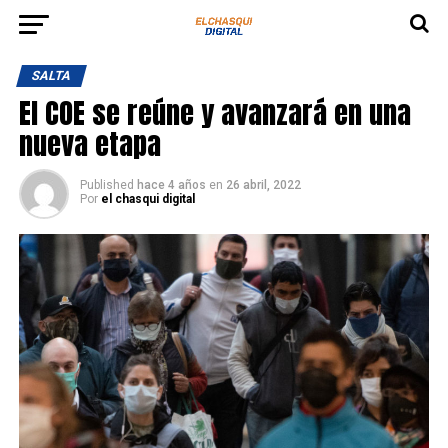
SALTA
El COE se reúne y avanzará en una
nueva etapa
Published
hace 4 años
en
26 abril, 2022
Por
el chasqui digital