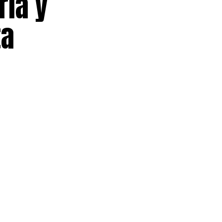
ria y
ta