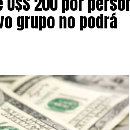
 U$S 200 por person
vo grupo no podrá