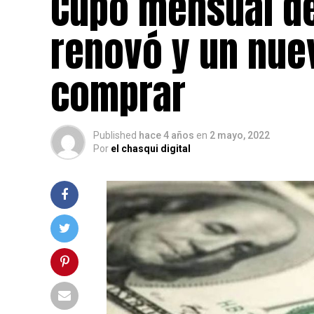
Cupo mensual de
renovó y un nue
comprar
Published
hace 4 años
en
2 mayo, 2022
Por
el chasqui digital