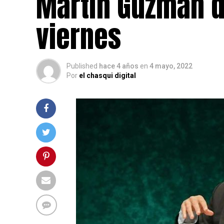
Martín Guzmán di
viernes
Published
hace 4 años
en
4 mayo, 2022
Por
el chasqui digital