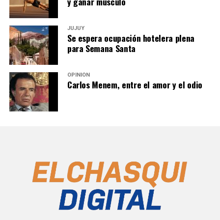
y ganar músculo
JUJUY
Se espera ocupación hotelera plena
para Semana Santa
OPINIÓN
Carlos Menem, entre el amor y el odio