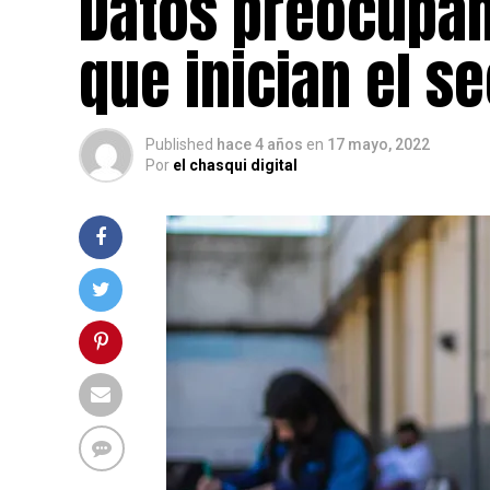
Datos preocupan
que inician el s
Published
hace 4 años
en
17 mayo, 2022
Por
el chasqui digital