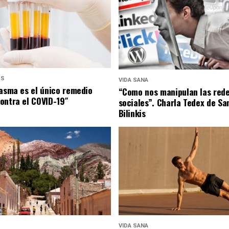
US
VIDA SANA
lasma es el único remedio
“Como nos manipulan las red
ontra el COVID-19″
sociales”. Charla Tedex de Sa
Bilinkis
VIDA SANA