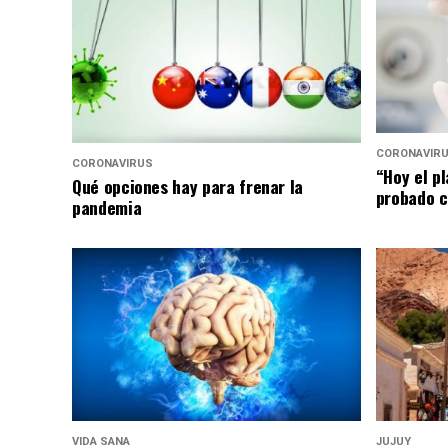
CORONAVIR
CORONAVIRUS
“Hoy el p
Qué opciones hay para frenar la
probado c
pandemia
VIDA SANA
JUJUY