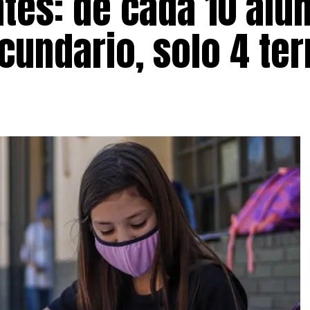
tes: de cada 10 al
ecundario, solo 4 te