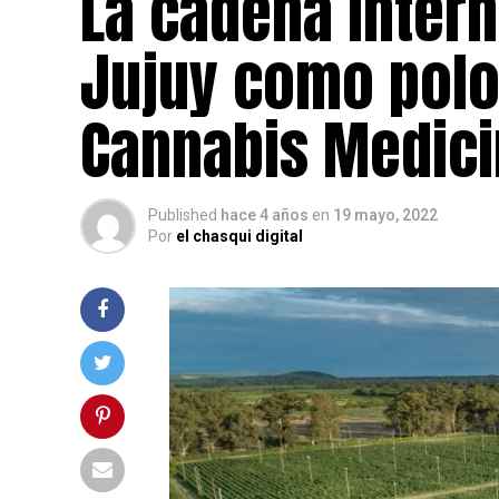
La cadena inter
Jujuy como polo
Cannabis Medici
Published
hace 4 años
en
19 mayo, 2022
Por
el chasqui digital