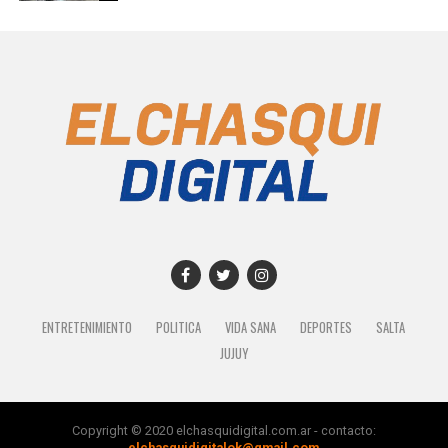
ENTRETENIMIENTO
POLITICA
VIDA SANA
DEPORTES
SALTA
JUJUY
Copyright © 2020 elchasquidigital.com.ar - contacto:
elchasquidigitalok@gmail.com