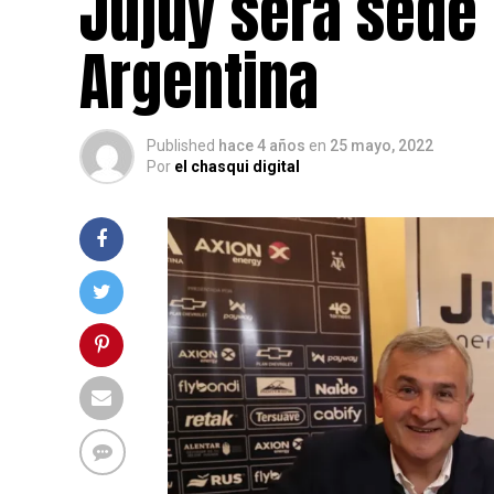
Jujuy será sede 
Argentina
Published
hace 4 años
en
25 mayo, 2022
Por
el chasqui digital