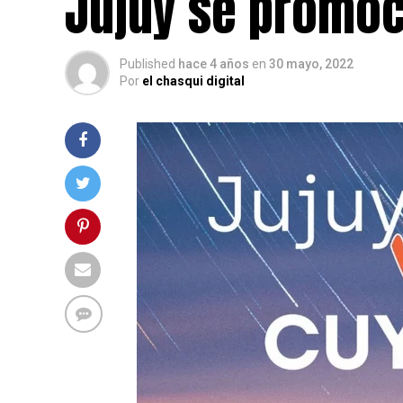
Jujuy se promoc
Published
hace 4 años
en
30 mayo, 2022
Por
el chasqui digital