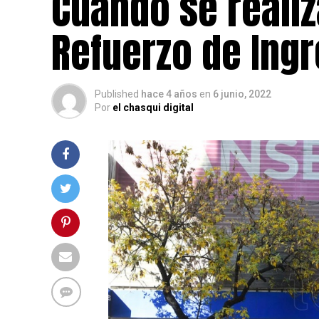
Cuándo se reali
Refuerzo de Ing
Published
hace 4 años
en
6 junio, 2022
Por
el chasqui digital