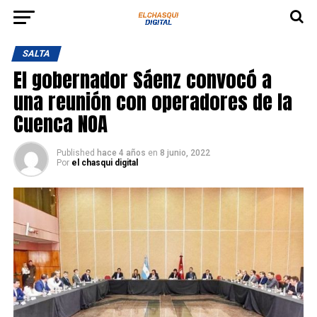
SALTA
El gobernador Sáenz convocó a
una reunión con operadores de la
Cuenca NOA
Published
hace 4 años
en
8 junio, 2022
Por
el chasqui digital