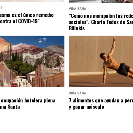
US
VIDA SANA
lasma es el único remedio
“Como nos manipulan las red
ontra el COVID-19″
sociales”. Charla Tedex de Sa
Bilinkis
VIDA SANA
 ocupación hotelera plena
7 alimentos que ayudan a per
ana Santa
y ganar músculo