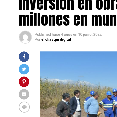
Inversión en obr
millones en muni
Published
hace 4 años
en
10 junio, 2022
Por
el chasqui digital