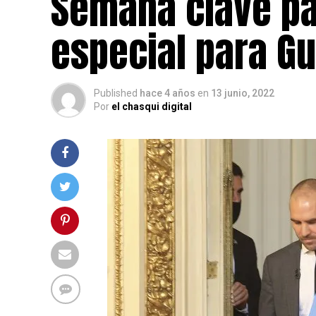
Semana clave pa
especial para Gu
Published
hace 4 años
en
13 junio, 2022
Por
el chasqui digital