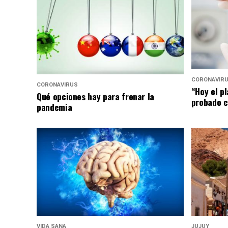
CORONAVIR
CORONAVIRUS
“Hoy el p
Qué opciones hay para frenar la
probado c
pandemia
VIDA SANA
JUJUY